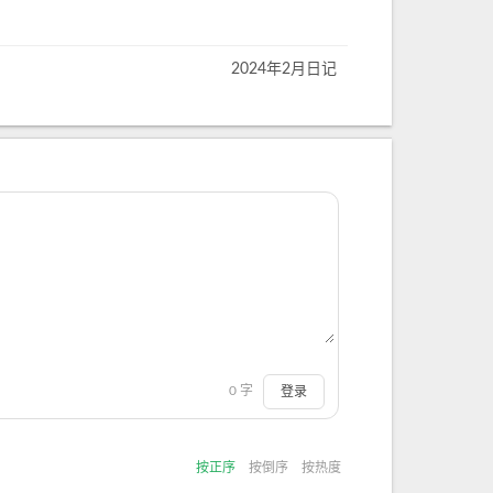
2024年2月日记
0
字
登录
按正序
按倒序
按热度