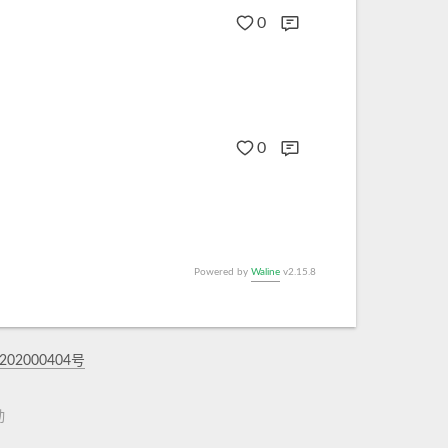
0
0
Powered by
Waline
v2.15.8
02000404号
动