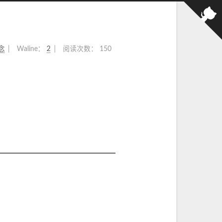
念
Waline：
2
阅读次数：
150