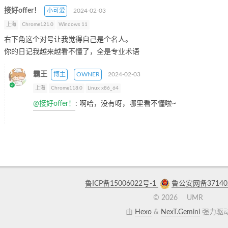
接好offer！
小可爱
2024-02-03
上海
Chrome121.0
Windows 11
右下角这个对号让我觉得自己是个名人。
你的日记我越来越看不懂了，全是专业术语
霸王
博主
OWNER
2024-02-03
上海
Chrome118.0
Linux x86_64
@接好offer！
: 啊哈，没有呀，哪里看不懂啦~
鲁ICP备15006022号-1
鲁公安网备371402
©
2026
UMR
由
Hexo
&
NexT.Gemini
强力驱